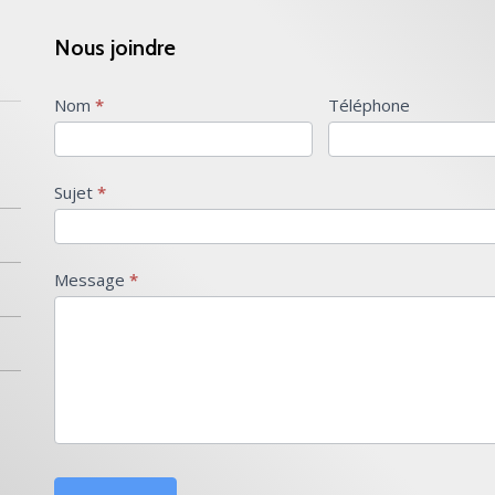
Nous joindre
Nous
Nom
*
Téléphone
joindre
Sujet
*
Message
*